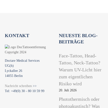
i
o
n
KONTAKT
NEUESTE BLOG-
BEITRÄGE
Face-Tattoo, Head-
Doctare Medical Services
Tattoo, Neck-Tattoo?
UG(h)
Warum UV-Licht hier
Lyckallee 26
14055 Berlin
zum eigentlichen
Risiko wird
Nachricht schreiben
>>
20. Juli 2026
Tel: +49(0) 30 - 80 10 59 99
Photothermisch oder
photoakustisch? Was