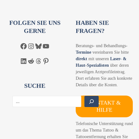
FOLGEN SIE UNS
HABEN SIE
GERNE
FRAGEN?
Facebook
Instagram
Bluesky
YouTube
Beratungs- und Behandlungs-
Termine
vereinbaren Sie bitte
direkt
mit unseren
Laser- &
LinkedIn
Reddit
Threads
Pinterest
Haut-Spezialisten
über deren
jeweiligen Arztprofileintrag.
Dort erfahren Sie auch konkrete
SUCHE
Details über die Kosten.
S
KONTAKT &
u
HILFE
c
h
Telefonische Unterstützung rund
e
um das Thema Tattoo &
n
Tattooentfernung erhalten Sie