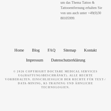
um das Thema Tattoo &
n
Tattooentfernung erhalten Sie
von uns auch unter +49(0)30
80105999.
Home
Blog
FAQ
Sitemap
Kontakt
Impressum
Datenschutzerklärung
© 2026 COPYRIGHT DOCTARE MEDICAL SERVICES
UG(HAFTUNGSBESCHRÄNKT). ALLE RECHTE
VORBEHALTEN. EINSCHLIESSLICH DER RECHTE FÜR TEXT-/ D
ATA-MINING, KI-TRAINING UND ÄHNLICHE T
ECHNOLOGIEN.