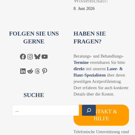
Wissenschaft!
8. Juni 2026
FOLGEN SIE UNS
HABEN SIE
GERNE
FRAGEN?
Facebook
Instagram
Bluesky
YouTube
Beratungs- und Behandlungs-
Termine
vereinbaren Sie bitte
direkt
mit unseren
Laser- &
LinkedIn
Reddit
Threads
Pinterest
Haut-Spezialisten
über deren
jeweiligen Arztprofileintrag.
Dort erfahren Sie auch konkrete
SUCHE
Details über die Kosten.
S
KONTAKT &
u
HILFE
c
h
Telefonische Unterstützung rund
e