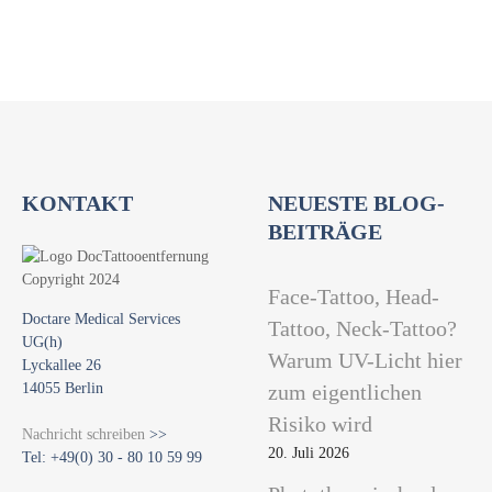
i
o
n
KONTAKT
NEUESTE BLOG-
BEITRÄGE
Face-Tattoo, Head-
Doctare Medical Services
Tattoo, Neck-Tattoo?
UG(h)
Warum UV-Licht hier
Lyckallee 26
14055 Berlin
zum eigentlichen
Risiko wird
Nachricht schreiben
>>
20. Juli 2026
Tel: +49(0) 30 - 80 10 59 99