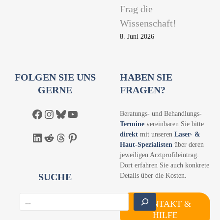
Frag die
Wissenschaft!
8. Juni 2026
FOLGEN SIE UNS
HABEN SIE
GERNE
FRAGEN?
Facebook
Instagram
Bluesky
YouTube
Beratungs- und Behandlungs-
Termine
vereinbaren Sie bitte
direkt
mit unseren
Laser- &
LinkedIn
Reddit
Threads
Pinterest
Haut-Spezialisten
über deren
jeweiligen Arztprofileintrag.
Dort erfahren Sie auch konkrete
SUCHE
Details über die Kosten.
S
KONTAKT &
u
HILFE
c