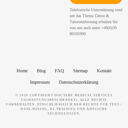
h
Telefonische Unterstützung rund
e
um das Thema Tattoo &
n
Tattooentfernung erhalten Sie
von uns auch unter +49(0)30
80105999.
Home
Blog
FAQ
Sitemap
Kontakt
Impressum
Datenschutzerklärung
© 2026 COPYRIGHT DOCTARE MEDICAL SERVICES
UG(HAFTUNGSBESCHRÄNKT). ALLE RECHTE
VORBEHALTEN. EINSCHLIESSLICH DER RECHTE FÜR TEXT-/ D
ATA-MINING, KI-TRAINING UND ÄHNLICHE T
ECHNOLOGIEN.