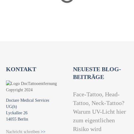
a
t
i
o
n
KONTAKT
NEUESTE BLOG-
BEITRÄGE
Face-Tattoo, Head-
Doctare Medical Services
Tattoo, Neck-Tattoo?
UG(h)
Warum UV-Licht hier
Lyckallee 26
14055 Berlin
zum eigentlichen
Risiko wird
Nachricht schreiben
>>