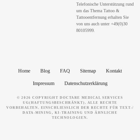
Telefonische Unterstützung rund
e
um das Thema Tattoo &
n
Tattooentfernung erhalten Sie
von uns auch unter +49(0)30
80105999.
Home
Blog
FAQ
Sitemap
Kontakt
Impressum
Datenschutzerklärung
© 2026 COPYRIGHT DOCTARE MEDICAL SERVICES
UG(HAFTUNGSBESCHRÄNKT). ALLE RECHTE
VORBEHALTEN. EINSCHLIESSLICH DER RECHTE FÜR TEXT-/ D
ATA-MINING, KI-TRAINING UND ÄHNLICHE T
ECHNOLOGIEN.