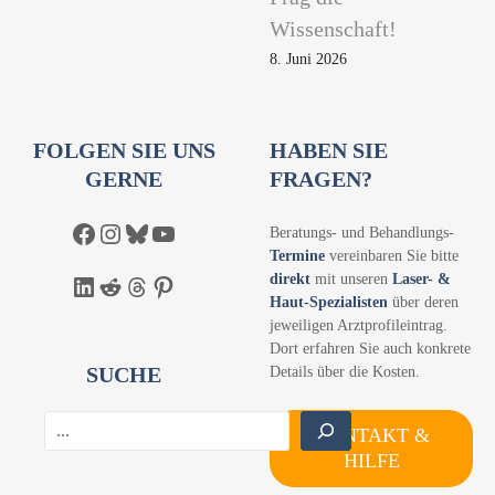
Wissenschaft!
8. Juni 2026
FOLGEN SIE UNS
HABEN SIE
GERNE
FRAGEN?
Facebook
Instagram
Bluesky
YouTube
Beratungs- und Behandlungs-
Termine
vereinbaren Sie bitte
direkt
mit unseren
Laser- &
LinkedIn
Reddit
Threads
Pinterest
Haut-Spezialisten
über deren
jeweiligen Arztprofileintrag.
Dort erfahren Sie auch konkrete
SUCHE
Details über die Kosten.
S
KONTAKT &
u
HILFE
c
h