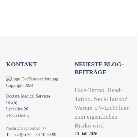
t
i
o
n
KONTAKT
NEUESTE BLOG-
BEITRÄGE
Face-Tattoo, Head-
Doctare Medical Services
Tattoo, Neck-Tattoo?
UG(h)
Warum UV-Licht hier
Lyckallee 26
14055 Berlin
zum eigentlichen
Risiko wird
Nachricht schreiben
>>
20. Juli 2026
Tel: +49(0) 30 - 80 10 59 99