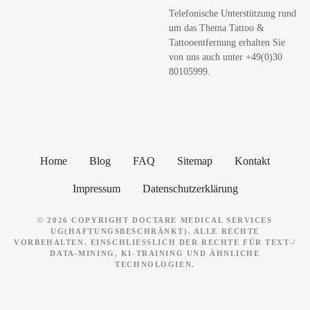
h
Telefonische Unterstützung rund
e
um das Thema Tattoo &
n
Tattooentfernung erhalten Sie
von uns auch unter +49(0)30
80105999.
Home
Blog
FAQ
Sitemap
Kontakt
Impressum
Datenschutzerklärung
© 2026 COPYRIGHT DOCTARE MEDICAL SERVICES
UG(HAFTUNGSBESCHRÄNKT). ALLE RECHTE
VORBEHALTEN. EINSCHLIESSLICH DER RECHTE FÜR TEXT-/ D
ATA-MINING, KI-TRAINING UND ÄHNLICHE T
ECHNOLOGIEN.