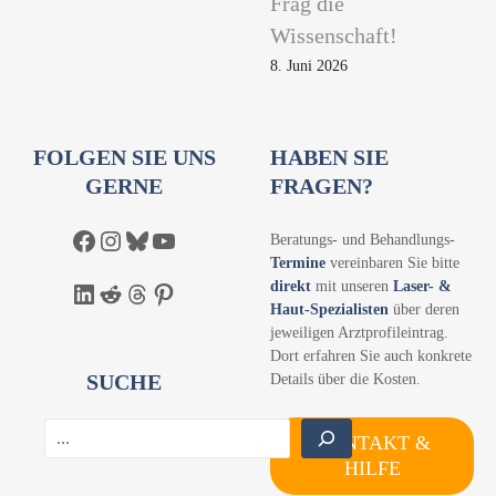
Frag die
Wissenschaft!
8. Juni 2026
FOLGEN SIE UNS
HABEN SIE
GERNE
FRAGEN?
Facebook
Instagram
Bluesky
YouTube
Beratungs- und Behandlungs-
Termine
vereinbaren Sie bitte
direkt
mit unseren
Laser- &
LinkedIn
Reddit
Threads
Pinterest
Haut-Spezialisten
über deren
jeweiligen Arztprofileintrag.
Dort erfahren Sie auch konkrete
SUCHE
Details über die Kosten.
S
KONTAKT &
u
HILFE
c