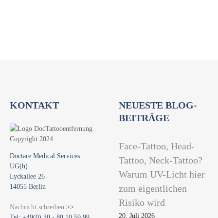
t
i
o
n
KONTAKT
NEUESTE BLOG-
BEITRÄGE
Face-Tattoo, Head-
Doctare Medical Services
Tattoo, Neck-Tattoo?
UG(h)
Warum UV-Licht hier
Lyckallee 26
14055 Berlin
zum eigentlichen
Risiko wird
Nachricht schreiben
>>
20. Juli 2026
Tel: +49(0) 30 - 80 10 59 99