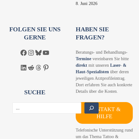
8. Juni 2026
FOLGEN SIE UNS
HABEN SIE
GERNE
FRAGEN?
Facebook
Instagram
Bluesky
YouTube
Beratungs- und Behandlungs-
Termine
vereinbaren Sie bitte
direkt
mit unseren
Laser- &
LinkedIn
Reddit
Threads
Pinterest
Haut-Spezialisten
über deren
jeweiligen Arztprofileintrag.
Dort erfahren Sie auch konkrete
SUCHE
Details über die Kosten.
S
KONTAKT &
u
HILFE
c
h
Telefonische Unterstützung rund
e
um das Thema Tattoo &
n