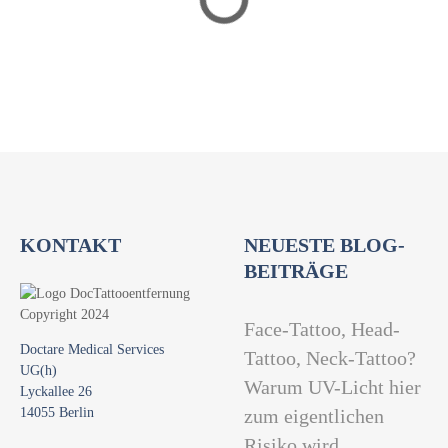
a
t
i
o
n
KONTAKT
NEUESTE BLOG-
BEITRÄGE
Face-Tattoo, Head-
Doctare Medical Services
Tattoo, Neck-Tattoo?
UG(h)
Warum UV-Licht hier
Lyckallee 26
14055 Berlin
zum eigentlichen
Risiko wird