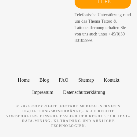
HILFE
c
h
Telefonische Unterstützung rund
e
um das Thema Tattoo &
n
Tattooentfernung erhalten Sie
von uns auch unter +49(0)30
80105999.
Home
Blog
FAQ
Sitemap
Kontakt
Impressum
Datenschutzerklärung
© 2026 COPYRIGHT DOCTARE MEDICAL SERVICES
UG(HAFTUNGSBESCHRÄNKT). ALLE RECHTE
VORBEHALTEN. EINSCHLIESSLICH DER RECHTE FÜR TEXT-/ D
ATA-MINING, KI-TRAINING UND ÄHNLICHE T
ECHNOLOGIEN.