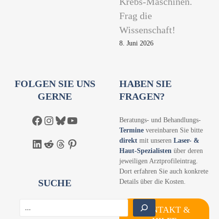
Krebs-Maschinen.
Frag die
Wissenschaft!
8. Juni 2026
FOLGEN SIE UNS
HABEN SIE
GERNE
FRAGEN?
Facebook
Instagram
Bluesky
YouTube
Beratungs- und Behandlungs-
Termine
vereinbaren Sie bitte
direkt
mit unseren
Laser- &
LinkedIn
Reddit
Threads
Pinterest
Haut-Spezialisten
über deren
jeweiligen Arztprofileintrag.
Dort erfahren Sie auch konkrete
SUCHE
Details über die Kosten.
S
KONTAKT &
u