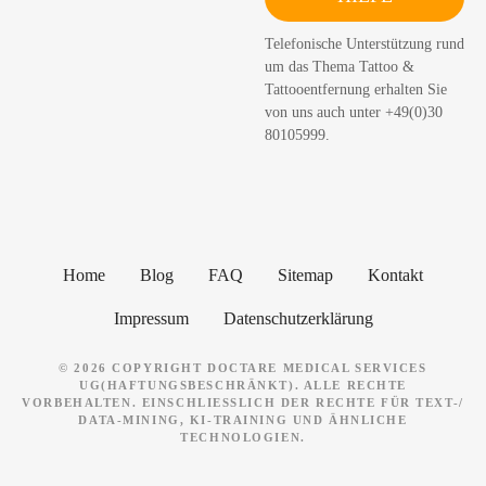
c
h
Telefonische Unterstützung rund
e
um das Thema Tattoo &
n
Tattooentfernung erhalten Sie
von uns auch unter +49(0)30
80105999.
Home
Blog
FAQ
Sitemap
Kontakt
Impressum
Datenschutzerklärung
© 2026 COPYRIGHT DOCTARE MEDICAL SERVICES
UG(HAFTUNGSBESCHRÄNKT). ALLE RECHTE
VORBEHALTEN. EINSCHLIESSLICH DER RECHTE FÜR TEXT-/ D
ATA-MINING, KI-TRAINING UND ÄHNLICHE T
ECHNOLOGIEN.