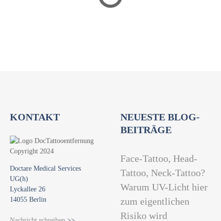
a
t
i
o
n
KONTAKT
NEUESTE BLOG-
BEITRÄGE
Face-Tattoo, Head-
Doctare Medical Services
Tattoo, Neck-Tattoo?
UG(h)
Warum UV-Licht hier
Lyckallee 26
14055 Berlin
zum eigentlichen
Risiko wird
Nachricht schreiben
>>