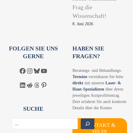
Frag die
Wissenschaft!
8. Juni 2026
FOLGEN SIE UNS
HABEN SIE
GERNE
FRAGEN?
Facebook
Instagram
Bluesky
YouTube
Beratungs- und Behandlungs-
Termine
vereinbaren Sie bitte
direkt
mit unseren
Laser- &
LinkedIn
Reddit
Threads
Pinterest
Haut-Spezialisten
über deren
jeweiligen Arztprofileintrag.
Dort erfahren Sie auch konkrete
SUCHE
Details über die Kosten.
S
KONTAKT &
u
HILFE