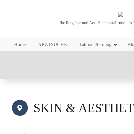
Z
u
m
Ihr Ratgeber und Arzt-Suchportal rund um 
I
n
h
Home
ARZTSUCHE
Tattooentfernung
Bl
a
l
t
s
p
r
i
n
g
SKIN & AESTHETIC
e
n