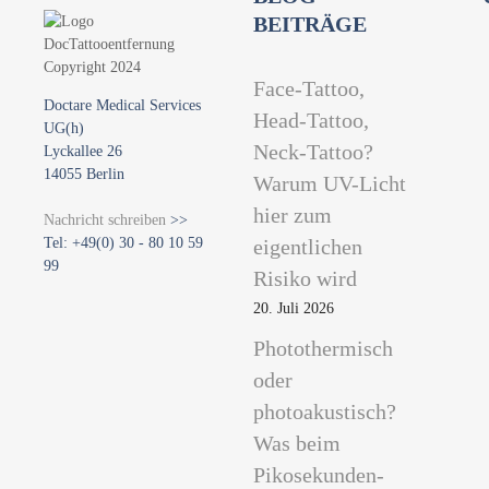
g
BEITRÄGE
a
t
Face-Tattoo,
Doctare Medical Services
Head-Tattoo,
i
UG(h)
Neck-Tattoo?
Lyckallee 26
o
14055 Berlin
Warum UV-Licht
hier zum
n
Nachricht schreiben
>>
Tel: +49(0) 30 - 80 10 59
eigentlichen
99
Risiko wird
20. Juli 2026
Photothermisch
oder
photoakustisch?
Was beim
Pikosekunden-