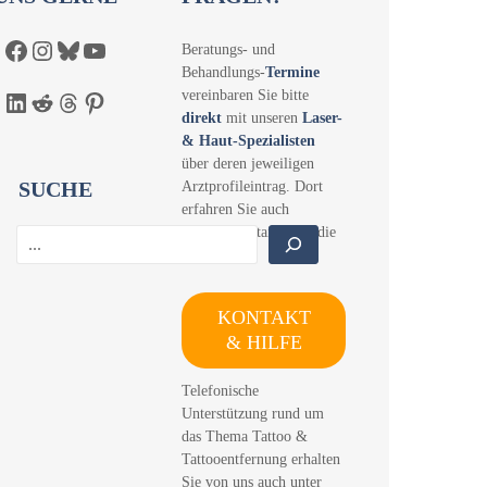
Facebook
Instagram
Bluesky
YouTube
Beratungs- und
Behandlungs-
Termine
vereinbaren Sie bitte
LinkedIn
Reddit
Threads
Pinterest
direkt
mit unseren
Laser-
& Haut-Spezialisten
über deren jeweiligen
SUCHE
Arztprofileintrag. Dort
erfahren Sie auch
konkrete Details über die
S
Kosten.
u
c
h
KONTAKT
e
& HILFE
n
Telefonische
Unterstützung rund um
das Thema Tattoo &
Tattooentfernung erhalten
Sie von uns auch unter