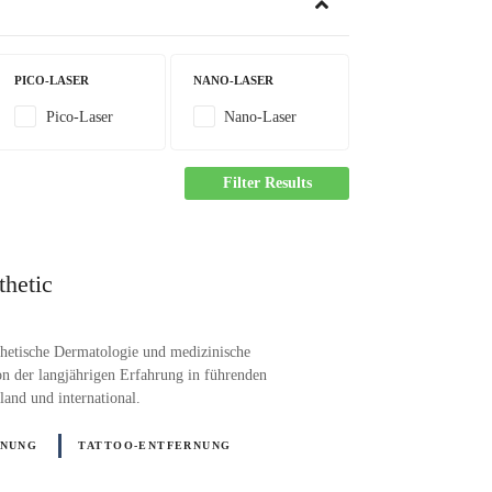
PICO-LASER
NANO-LASER
Pico-Laser
Nano-Laser
Filter Results
thetic
ästhetische Dermatologie und medizinische
on der langjährigen Erfahrung in führenden
and und international.
RNUNG
TATTOO-ENTFERNUNG