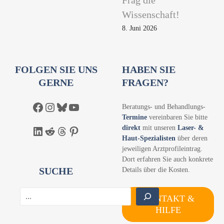
Wissenschaft!
8. Juni 2026
FOLGEN SIE UNS
HABEN SIE
GERNE
FRAGEN?
Facebook
Instagram
Bluesky
YouTube
Beratungs- und Behandlungs-
Termine
vereinbaren Sie bitte
direkt
mit unseren
Laser- &
LinkedIn
Reddit
Threads
Pinterest
Haut-Spezialisten
über deren
jeweiligen Arztprofileintrag.
Dort erfahren Sie auch konkrete
SUCHE
Details über die Kosten.
S
KONTAKT &
u
HILFE
c
h