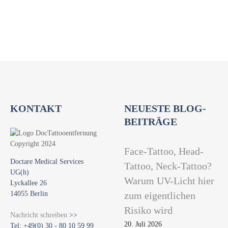
t
i
o
n
KONTAKT
NEUESTE BLOG-
BEITRÄGE
Face-Tattoo, Head-
Doctare Medical Services
Tattoo, Neck-Tattoo?
UG(h)
Warum UV-Licht hier
Lyckallee 26
14055 Berlin
zum eigentlichen
Risiko wird
Nachricht schreiben
>>
20. Juli 2026
Tel: +49(0) 30 - 80 10 59 99