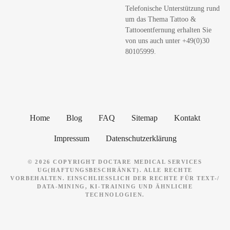
Telefonische Unterstützung rund
e
um das Thema Tattoo &
n
Tattooentfernung erhalten Sie
von uns auch unter +49(0)30
80105999.
Home
Blog
FAQ
Sitemap
Kontakt
Impressum
Datenschutzerklärung
© 2026 COPYRIGHT DOCTARE MEDICAL SERVICES
UG(HAFTUNGSBESCHRÄNKT). ALLE RECHTE
VORBEHALTEN. EINSCHLIESSLICH DER RECHTE FÜR TEXT-/ D
ATA-MINING, KI-TRAINING UND ÄHNLICHE T
ECHNOLOGIEN.