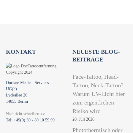
i
o
n
KONTAKT
NEUESTE BLOG-
BEITRÄGE
Face-Tattoo, Head-
Doctare Medical Services
Tattoo, Neck-Tattoo?
UG(h)
Warum UV-Licht hier
Lyckallee 26
14055 Berlin
zum eigentlichen
Risiko wird
Nachricht schreiben
>>
20. Juli 2026
Tel: +49(0) 30 - 80 10 59 99
Photothermisch oder