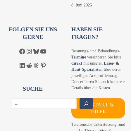
8. Juni 2026
FOLGEN SIE UNS
HABEN SIE
GERNE
FRAGEN?
Facebook
Instagram
Bluesky
YouTube
Beratungs- und Behandlungs-
Termine
vereinbaren Sie bitte
direkt
mit unseren
Laser- &
LinkedIn
Reddit
Threads
Pinterest
Haut-Spezialisten
über deren
jeweiligen Arztprofileintrag.
Dort erfahren Sie auch konkrete
SUCHE
Details über die Kosten.
S
KONTAKT &
u
HILFE
c
h
Telefonische Unterstützung rund
e
um das Thema Tattoo &