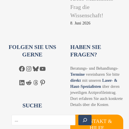
Frag die
Wissenschaft!
8. Juni 2026
FOLGEN SIE UNS
HABEN SIE
GERNE
FRAGEN?
Facebook
Instagram
Bluesky
YouTube
Beratungs- und Behandlungs-
Termine
vereinbaren Sie bitte
direkt
mit unseren
Laser- &
LinkedIn
Reddit
Threads
Pinterest
Haut-Spezialisten
über deren
jeweiligen Arztprofileintrag.
Dort erfahren Sie auch konkrete
SUCHE
Details über die Kosten.
S
KONTAKT &
u
HILFE