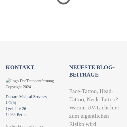
a
t
i
o
n
KONTAKT
NEUESTE BLOG-
BEITRÄGE
Face-Tattoo, Head-
Doctare Medical Services
Tattoo, Neck-Tattoo?
UG(h)
Warum UV-Licht hier
Lyckallee 26
14055 Berlin
zum eigentlichen
Risiko wird
Nachricht schreiben
>>