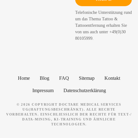
c
h
Telefonische Unterstützung rund
e
um das Thema Tattoo &
n
Tattooentfernung erhalten Sie
von uns auch unter +49(0)30
80105999.
Home
Blog
FAQ
Sitemap
Kontakt
Impressum
Datenschutzerklärung
© 2026 COPYRIGHT DOCTARE MEDICAL SERVICES
UG(HAFTUNGSBESCHRÄNKT). ALLE RECHTE
VORBEHALTEN. EINSCHLIESSLICH DER RECHTE FÜR TEXT-/ D
ATA-MINING, KI-TRAINING UND ÄHNLICHE T
ECHNOLOGIEN.