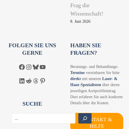
Frag die
Wissenschaft!
8. Juni 2026
FOLGEN SIE UNS
HABEN SIE
GERNE
FRAGEN?
Facebook
Instagram
Bluesky
YouTube
Beratungs- und Behandlungs-
Termine
vereinbaren Sie bitte
direkt
mit unseren
Laser- &
LinkedIn
Reddit
Threads
Pinterest
Haut-Spezialisten
über deren
jeweiligen Arztprofileintrag.
Dort erfahren Sie auch konkrete
SUCHE
Details über die Kosten.
S
KONTAKT &
u
HILFE
c