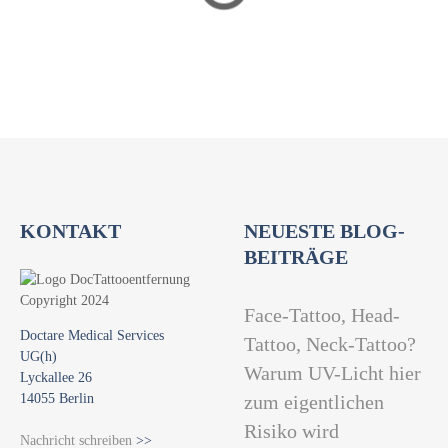
a
t
i
o
n
KONTAKT
NEUESTE BLOG-
BEITRÄGE
Face-Tattoo, Head-
Doctare Medical Services
Tattoo, Neck-Tattoo?
UG(h)
Warum UV-Licht hier
Lyckallee 26
14055 Berlin
zum eigentlichen
Risiko wird
Nachricht schreiben
>>