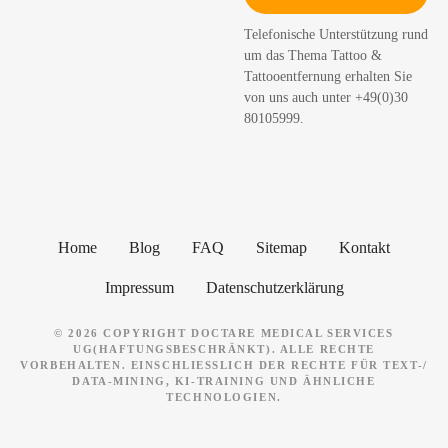
h
Telefonische Unterstützung rund
e
um das Thema Tattoo &
n
Tattooentfernung erhalten Sie
von uns auch unter +49(0)30
80105999.
Home
Blog
FAQ
Sitemap
Kontakt
Impressum
Datenschutzerklärung
© 2026 COPYRIGHT DOCTARE MEDICAL SERVICES
UG(HAFTUNGSBESCHRÄNKT). ALLE RECHTE
VORBEHALTEN. EINSCHLIESSLICH DER RECHTE FÜR TEXT-/ D
ATA-MINING, KI-TRAINING UND ÄHNLICHE T
ECHNOLOGIEN.