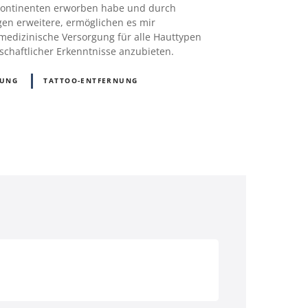
 Kontinenten erworben habe und durch
gen erweitere, ermöglichen es mir
medizinische Versorgung für alle Hauttypen
schaftlicher Erkenntnisse anzubieten.
NUNG
TATTOO-ENTFERNUNG
D)
Österreich (AT)
Schweiz (CH)