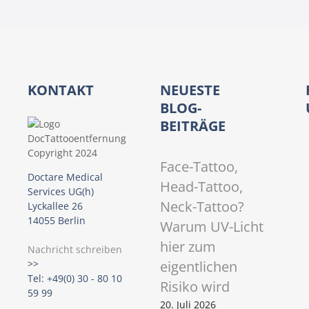
a
v
i
KONTAKT
NEUESTE
g
BLOG-
BEITRÄGE
a
t
Face-Tattoo,
Doctare Medical
Head-Tattoo,
i
Services UG(h)
Neck-Tattoo?
Lyckallee 26
o
14055 Berlin
Warum UV-Licht
hier zum
n
Nachricht schreiben
eigentlichen
>>
Tel: +49(0) 30 - 80 10
Risiko wird
59 99
20. Juli 2026