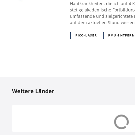
Hautkrankheiten, die ich auf 4
stetige akademische Fortbildun
umfassende und zielgerichtete 
auf dem aktuellen Stand wissen
PICO-LASER
PMU-ENTFER
P
o
Weitere Länder
s
t
s
Dänemark (DK)
Deutschland (
N