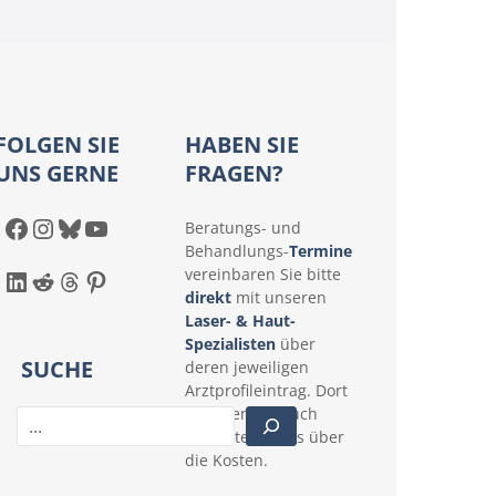
FOLGEN SIE
HABEN SIE
UNS GERNE
FRAGEN?
Facebook
Instagram
Bluesky
YouTube
Beratungs- und
Behandlungs-
Termine
LinkedIn
Reddit
Threads
Pinterest
vereinbaren Sie bitte
direkt
mit unseren
Laser- & Haut-
Spezialisten
über
SUCHE
deren jeweiligen
Arztprofileintrag. Dort
erfahren Sie auch
S
konkrete Details über
u
die Kosten.
c
h