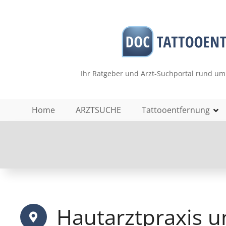
Z
u
m
I
n
h
Ihr Ratgeber und Arzt-Suchportal rund um
a
l
t
Home
ARZTSUCHE
Tattooentfernung
s
p
r
i
n
g
e
n
Hautarztpraxis 