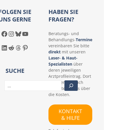
FOLGEN SIE
HABEN SIE
UNS GERNE
FRAGEN?
Facebook
Instagram
Bluesky
YouTube
Beratungs- und
Behandlungs-
Termine
LinkedIn
Reddit
Threads
Pinterest
vereinbaren Sie bitte
direkt
mit unseren
Laser- & Haut-
Spezialisten
über
SUCHE
deren jeweiligen
Arztprofileintrag. Dort
erfahren Sie auch
S
konkrete Details über
u
die Kosten.
c
h
e
KONTAKT
n
& HILFE