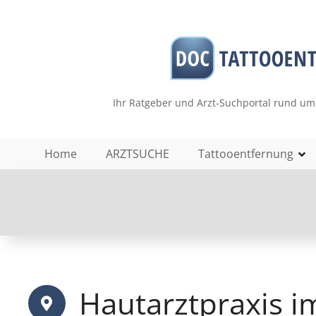
Z
u
m
I
n
h
Ihr Ratgeber und Arzt-Suchportal rund um
a
l
t
Home
ARZTSUCHE
Tattooentfernung
s
p
r
i
n
g
e
n
Hautarztpraxis 