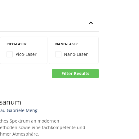
PICO-LASER
NANO-LASER
Pico-Laser
Nano-Laser
Filter Results
usanum
rau Gabriele Meng
iches Spektrum an modernen
ethoden sowie eine fachkompetente und
nehmer Atmosphäre.