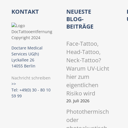
i
KONTAKT
NEUESTE
g
BLOG-
BEITRÄGE
a
t
Face-Tattoo,
Doctare Medical
Head-Tattoo,
i
Services UG(h)
Neck-Tattoo?
Lyckallee 26
o
14055 Berlin
Warum UV-Licht
hier zum
n
Nachricht schreiben
eigentlichen
>>
Tel: +49(0) 30 - 80 10
Risiko wird
59 99
20. Juli 2026
Photothermisch
oder