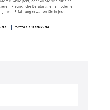
e z.B. Akne geht, oder ob Sie sich für eine
ieren. Freundliche Beratung, eine moderne
n Jahren Erfahrung erwarten Sie in jedem
NUNG
TATTOO-ENTFERNUNG
D)
Österreich (AT)
Schweiz (CH)