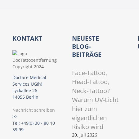
a
v
i
KONTAKT
NEUESTE
g
BLOG-
BEITRÄGE
a
t
Face-Tattoo,
Doctare Medical
Head-Tattoo,
i
Services UG(h)
Neck-Tattoo?
Lyckallee 26
o
14055 Berlin
Warum UV-Licht
hier zum
n
Nachricht schreiben
eigentlichen
>>
Tel: +49(0) 30 - 80 10
Risiko wird
59 99
20. Juli 2026