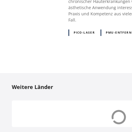
chronischer Hauterkrankungen wi
ästhetische Anwendung interess
Praxis und Kompetenz aus viele
Fall.
PICO-LASER
PMU-ENTFER
P
o
Weitere Länder
s
t
s
Dänemark (DK)
Deutschland (
N