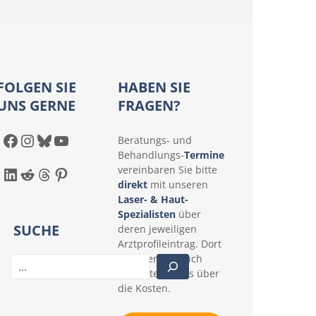
FOLGEN SIE
HABEN SIE
UNS GERNE
FRAGEN?
Facebook
Instagram
Bluesky
YouTube
Beratungs- und
Behandlungs-
Termine
LinkedIn
Reddit
Threads
Pinterest
vereinbaren Sie bitte
direkt
mit unseren
Laser- & Haut-
Spezialisten
über
SUCHE
deren jeweiligen
Arztprofileintrag. Dort
erfahren Sie auch
S
konkrete Details über
u
die Kosten.
c
h