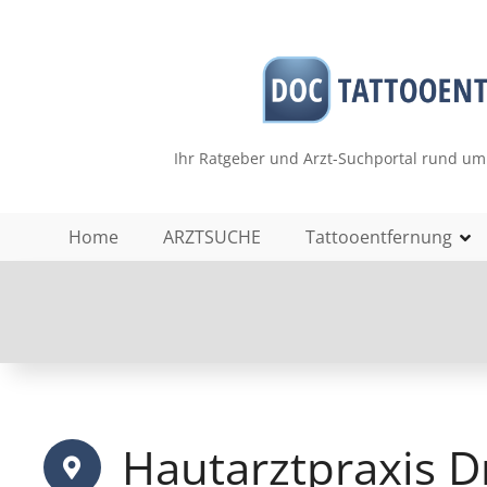
Z
u
m
I
n
h
Ihr Ratgeber und Arzt-Suchportal rund um
a
l
t
Home
ARZTSUCHE
Tattooentfernung
s
p
r
i
n
g
e
n
Hautarztpraxis D