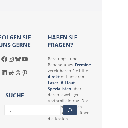
FOLGEN SIE
HABEN SIE
UNS GERNE
FRAGEN?
Facebook
Instagram
Bluesky
YouTube
Beratungs- und
Behandlungs-
Termine
LinkedIn
Reddit
Threads
Pinterest
vereinbaren Sie bitte
direkt
mit unseren
Laser- & Haut-
Spezialisten
über
SUCHE
deren jeweiligen
Arztprofileintrag. Dort
erfahren Sie auch
S
konkrete Details über
u
die Kosten.
c
h