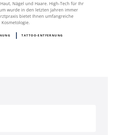
Haut, Nägel und Haare. High-Tech für Ihr
um wurde in den letzten Jahren immer
rztpraxis bietet Ihnen umfangreiche
r Kosmetologie.
RNUNG
TATTOO-ENTFERNUNG
D)
Österreich (AT)
Schweiz (CH)