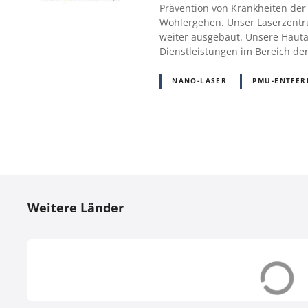
Prävention von Krankheiten der 
Wohlergehen. Unser Laserzentr
weiter ausgebaut. Unsere Hauta
Dienstleistungen im Bereich de
NANO-LASER
PMU-ENTFE
P
o
Weitere Länder
s
t
s
Dänemark (DK)
Deutschland (
N