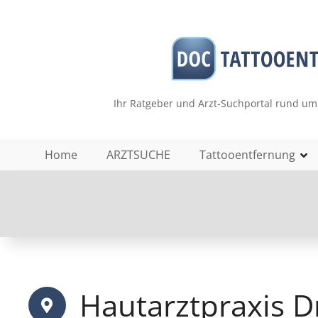
Z
u
m
I
n
h
Ihr Ratgeber und Arzt-Suchportal rund um
a
l
t
Home
ARZTSUCHE
Tattooentfernung
s
p
r
i
n
g
e
n
Hautarztpraxis D