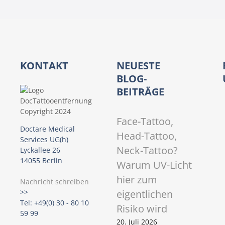
a
v
i
KONTAKT
NEUESTE
g
BLOG-
BEITRÄGE
a
t
Face-Tattoo,
Doctare Medical
Head-Tattoo,
i
Services UG(h)
Neck-Tattoo?
Lyckallee 26
o
14055 Berlin
Warum UV-Licht
hier zum
n
Nachricht schreiben
eigentlichen
>>
Tel: +49(0) 30 - 80 10
Risiko wird
59 99
20. Juli 2026