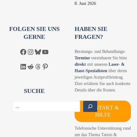
8. Juni 2026
FOLGEN SIE UNS
HABEN SIE
GERNE
FRAGEN?
Facebook
Instagram
Bluesky
YouTube
Beratungs- und Behandlungs-
Termine
vereinbaren Sie bitte
direkt
mit unseren
Laser- &
LinkedIn
Reddit
Threads
Pinterest
Haut-Spezialisten
über deren
jeweiligen Arztprofileintrag.
Dort erfahren Sie auch konkrete
SUCHE
Details über die Kosten.
S
KONTAKT &
u
HILFE
c
h
Telefonische Unterstützung rund
e
um das Thema Tattoo &
n