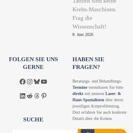
Tattoos sind keine
Krebs-Maschinen.
Frag die
Wissenschaft!
8. Juni 2026
FOLGEN SIE UNS
HABEN SIE
GERNE
FRAGEN?
Facebook
Instagram
Bluesky
YouTube
Beratungs- und Behandlungs-
Termine
vereinbaren Sie bitte
direkt
mit unseren
Laser- &
LinkedIn
Reddit
Threads
Pinterest
Haut-Spezialisten
über deren
jeweiligen Arztprofileintrag.
Dort erfahren Sie auch konkrete
SUCHE
Details über die Kosten.
S