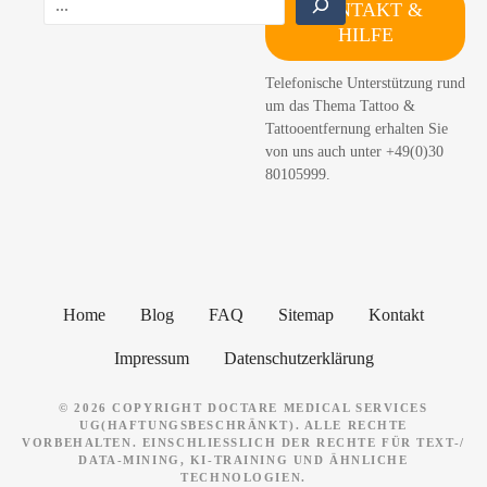
KONTAKT &
u
HILFE
c
h
Telefonische Unterstützung rund
e
um das Thema Tattoo &
n
Tattooentfernung erhalten Sie
von uns auch unter +49(0)30
80105999.
Home
Blog
FAQ
Sitemap
Kontakt
Impressum
Datenschutzerklärung
© 2026 COPYRIGHT DOCTARE MEDICAL SERVICES
UG(HAFTUNGSBESCHRÄNKT). ALLE RECHTE
VORBEHALTEN. EINSCHLIESSLICH DER RECHTE FÜR TEXT-/ D
ATA-MINING, KI-TRAINING UND ÄHNLICHE T
ECHNOLOGIEN.