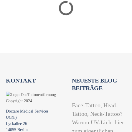
g
a
t
i
o
n
KONTAKT
NEUESTE BLOG-
BEITRÄGE
Face-Tattoo, Head-
Doctare Medical Services
Tattoo, Neck-Tattoo?
UG(h)
Warum UV-Licht hier
Lyckallee 26
14055 Berlin
zum eigentlichen