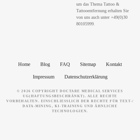
um das Thema Tattoo &
n
Tattooentfernung erhalten Sie
von uns auch unter +49(0)30
80105999.
Home
Blog
FAQ
Sitemap
Kontakt
Impressum
Datenschutzerklärung
© 2026 COPYRIGHT DOCTARE MEDICAL SERVICES
UG(HAFTUNGSBESCHRÄNKT). ALLE RECHTE
VORBEHALTEN. EINSCHLIESSLICH DER RECHTE FÜR TEXT-/ D
ATA-MINING, KI-TRAINING UND ÄHNLICHE T
ECHNOLOGIEN.