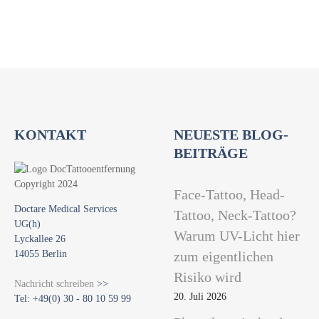
t
i
o
n
KONTAKT
NEUESTE BLOG-
BEITRÄGE
Face-Tattoo, Head-
Doctare Medical Services
Tattoo, Neck-Tattoo?
UG(h)
Warum UV-Licht hier
Lyckallee 26
14055 Berlin
zum eigentlichen
Risiko wird
Nachricht schreiben
>>
20. Juli 2026
Tel: +49(0) 30 - 80 10 59 99