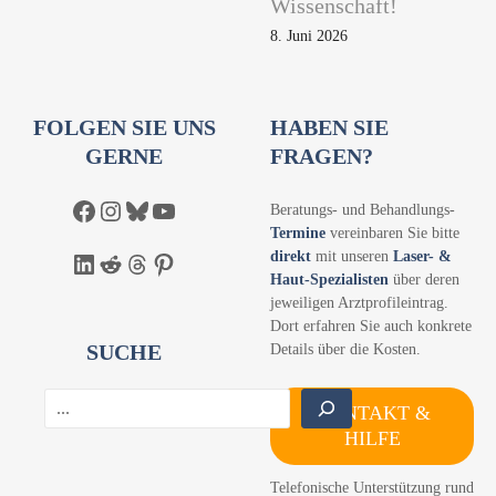
Wissenschaft!
8. Juni 2026
FOLGEN SIE UNS
HABEN SIE
GERNE
FRAGEN?
Facebook
Instagram
Bluesky
YouTube
Beratungs- und Behandlungs-
Termine
vereinbaren Sie bitte
direkt
mit unseren
Laser- &
LinkedIn
Reddit
Threads
Pinterest
Haut-Spezialisten
über deren
jeweiligen Arztprofileintrag.
Dort erfahren Sie auch konkrete
SUCHE
Details über die Kosten.
S
KONTAKT &
u
HILFE
c
h
Telefonische Unterstützung rund
e