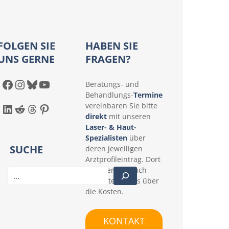
FOLGEN SIE
HABEN SIE
UNS GERNE
FRAGEN?
Facebook
Instagram
Bluesky
YouTube
Beratungs- und
Behandlungs-
Termine
LinkedIn
Reddit
Threads
Pinterest
vereinbaren Sie bitte
direkt
mit unseren
Laser- & Haut-
Spezialisten
über
SUCHE
deren jeweiligen
Arztprofileintrag. Dort
erfahren Sie auch
S
konkrete Details über
u
die Kosten.
c
h
e
KONTAKT
n