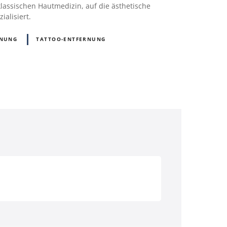
lassischen Hautmedizin, auf die ästhetische
ialisiert.
RNUNG
TATTOO-ENTFERNUNG
D)
Österreich (AT)
Schweiz (CH)