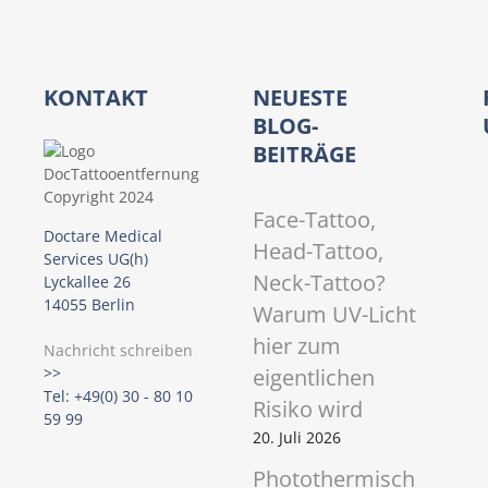
a
v
i
KONTAKT
NEUESTE
g
BLOG-
BEITRÄGE
a
t
Face-Tattoo,
Doctare Medical
Head-Tattoo,
i
Services UG(h)
Neck-Tattoo?
Lyckallee 26
o
14055 Berlin
Warum UV-Licht
hier zum
n
Nachricht schreiben
eigentlichen
>>
Tel: +49(0) 30 - 80 10
Risiko wird
59 99
20. Juli 2026
Photothermisch