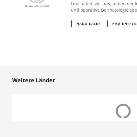
Linz haben wir uns, neben der k
und operative Dermatologie spez
NANO-LASER
PMU-ENTFE
P
o
Weitere Länder
s
t
s
Dänemark (DK)
Deutschland (
N