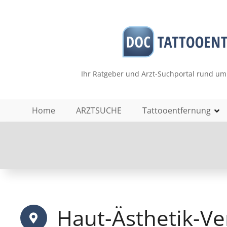
Z
u
m
I
n
h
Ihr Ratgeber und Arzt-Suchportal rund um
a
l
t
Home
ARZTSUCHE
Tattooentfernung
s
p
r
i
n
g
e
n
Haut-Ästhetik-V