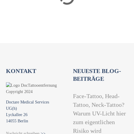
a
t
i
o
n
KONTAKT
NEUESTE BLOG-
BEITRÄGE
Face-Tattoo, Head-
Doctare Medical Services
Tattoo, Neck-Tattoo?
UG(h)
Warum UV-Licht hier
Lyckallee 26
14055 Berlin
zum eigentlichen
Risiko wird
Nachricht schreiben
>>