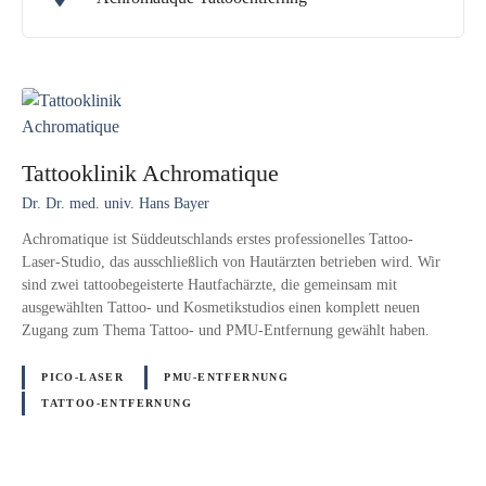
Tattooklinik Achromatique
Dr. Dr. med. univ. Hans Bayer
Achromatique ist Süd­deutsch­lands erstes pro­fes­sio­nel­les Tattoo-
Laser-Studio, das aus­schließ­lich von Haut­ärzten betrieben wird. Wir
sind zwei tattoobegeisterte Hautfachärzte, die gemeinsam mit
ausgewählten Tattoo- und Kosmetikstudios einen komplett neuen
Zugang zum Thema Tattoo- und PMU-Entfernung gewählt haben.
PICO-LASER
PMU-ENTFERNUNG
TATTOO-ENTFERNUNG