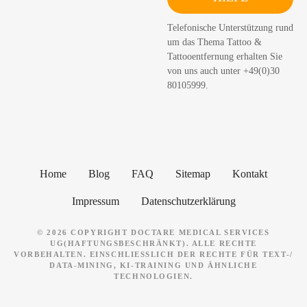
c
h
Telefonische Unterstützung rund
e
um das Thema Tattoo &
n
Tattooentfernung erhalten Sie
von uns auch unter +49(0)30
80105999.
Home
Blog
FAQ
Sitemap
Kontakt
Impressum
Datenschutzerklärung
© 2026 COPYRIGHT DOCTARE MEDICAL SERVICES
UG(HAFTUNGSBESCHRÄNKT). ALLE RECHTE
VORBEHALTEN. EINSCHLIESSLICH DER RECHTE FÜR TEXT-/ D
ATA-MINING, KI-TRAINING UND ÄHNLICHE T
ECHNOLOGIEN.