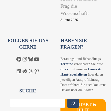
Frag die
Wissenschaft!
8. Juni 2026
FOLGEN SIE UNS
HABEN SIE
GERNE
FRAGEN?
Facebook
Instagram
Bluesky
YouTube
Beratungs- und Behandlungs-
Termine
vereinbaren Sie bitte
direkt
mit unseren
Laser- &
LinkedIn
Reddit
Threads
Pinterest
Haut-Spezialisten
über deren
jeweiligen Arztprofileintrag.
Dort erfahren Sie auch konkrete
SUCHE
Details über die Kosten.
S
KONTAKT &
u
HILFE