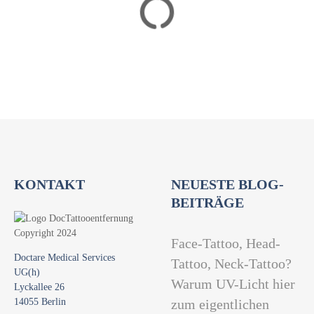
a
t
i
o
n
KONTAKT
NEUESTE BLOG-
BEITRÄGE
Face-Tattoo, Head-
Doctare Medical Services
Tattoo, Neck-Tattoo?
UG(h)
Warum UV-Licht hier
Lyckallee 26
14055 Berlin
zum eigentlichen