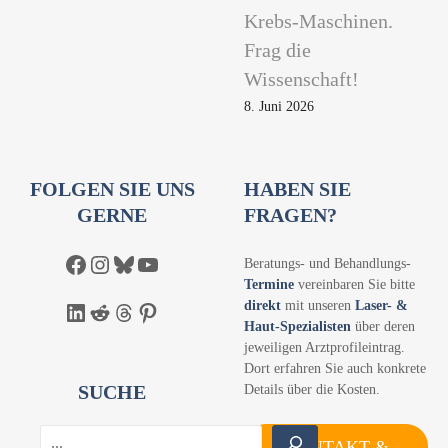
Krebs-Maschinen.
Frag die
Wissenschaft!
8. Juni 2026
FOLGEN SIE UNS
HABEN SIE
GERNE
FRAGEN?
Facebook
Instagram
Bluesky
YouTube
Beratungs- und Behandlungs-
Termine
vereinbaren Sie bitte
direkt
mit unseren
Laser- &
LinkedIn
Reddit
Threads
Pinterest
Haut-Spezialisten
über deren
jeweiligen Arztprofileintrag.
Dort erfahren Sie auch konkrete
SUCHE
Details über die Kosten.
S
KONTAKT &