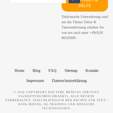
u
HILFE
c
h
Telefonische Unterstützung rund
e
um das Thema Tattoo &
n
Tattooentfernung erhalten Sie
von uns auch unter +49(0)30
80105999.
Home
Blog
FAQ
Sitemap
Kontakt
Impressum
Datenschutzerklärung
© 2026 COPYRIGHT DOCTARE MEDICAL SERVICES
UG(HAFTUNGSBESCHRÄNKT). ALLE RECHTE
VORBEHALTEN. EINSCHLIESSLICH DER RECHTE FÜR TEXT-/ D
ATA-MINING, KI-TRAINING UND ÄHNLICHE T
ECHNOLOGIEN.