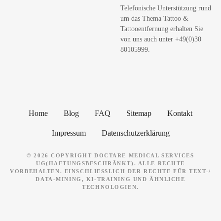
Telefonische Unterstützung rund
e
um das Thema Tattoo &
n
Tattooentfernung erhalten Sie
von uns auch unter +49(0)30
80105999.
Home
Blog
FAQ
Sitemap
Kontakt
Impressum
Datenschutzerklärung
© 2026 COPYRIGHT DOCTARE MEDICAL SERVICES
UG(HAFTUNGSBESCHRÄNKT). ALLE RECHTE
VORBEHALTEN. EINSCHLIESSLICH DER RECHTE FÜR TEXT-/ D
ATA-MINING, KI-TRAINING UND ÄHNLICHE T
ECHNOLOGIEN.