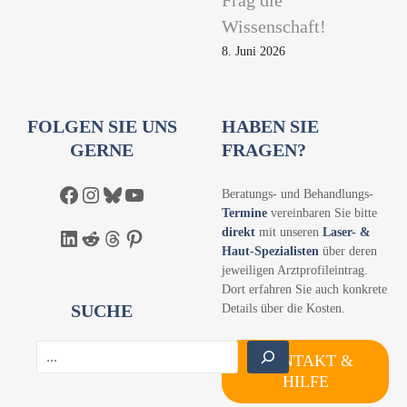
Wissenschaft!
8. Juni 2026
FOLGEN SIE UNS
HABEN SIE
GERNE
FRAGEN?
Facebook
Instagram
Bluesky
YouTube
Beratungs- und Behandlungs-
Termine
vereinbaren Sie bitte
direkt
mit unseren
Laser- &
LinkedIn
Reddit
Threads
Pinterest
Haut-Spezialisten
über deren
jeweiligen Arztprofileintrag.
Dort erfahren Sie auch konkrete
SUCHE
Details über die Kosten.
S
KONTAKT &
u
HILFE
c
h