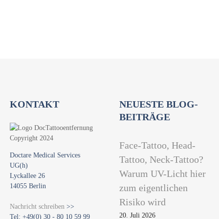
t
i
o
n
KONTAKT
NEUESTE BLOG-
BEITRÄGE
Face-Tattoo, Head-
Doctare Medical Services
Tattoo, Neck-Tattoo?
UG(h)
Warum UV-Licht hier
Lyckallee 26
14055 Berlin
zum eigentlichen
Risiko wird
Nachricht schreiben
>>
20. Juli 2026
Tel: +49(0) 30 - 80 10 59 99