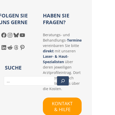
FOLGEN SIE
HABEN SIE
UNS GERNE
FRAGEN?
Facebook
Instagram
Bluesky
YouTube
Beratungs- und
Behandlungs-
Termine
LinkedIn
Reddit
Threads
Pinterest
vereinbaren Sie bitte
direkt
mit unseren
Laser- & Haut-
Spezialisten
über
SUCHE
deren jeweiligen
Arztprofileintrag. Dort
erfahren Sie auch
S
konkrete Details über
u
die Kosten.
c
h
e
KONTAKT
n
& HILFE