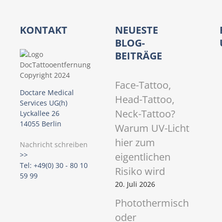
v
i
KONTAKT
NEUESTE
g
BLOG-
BEITRÄGE
a
t
Face-Tattoo,
Doctare Medical
Head-Tattoo,
i
Services UG(h)
Neck-Tattoo?
Lyckallee 26
o
14055 Berlin
Warum UV-Licht
hier zum
n
Nachricht schreiben
eigentlichen
>>
Tel: +49(0) 30 - 80 10
Risiko wird
59 99
20. Juli 2026
Photothermisch
oder