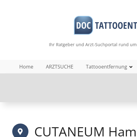
Z
u
m
I
n
h
Ihr Ratgeber und Arzt-Suchportal rund um
a
l
t
Home
ARZTSUCHE
Tattooentfernung
s
p
r
i
n
g
e
n
CUTANEUM Hamb