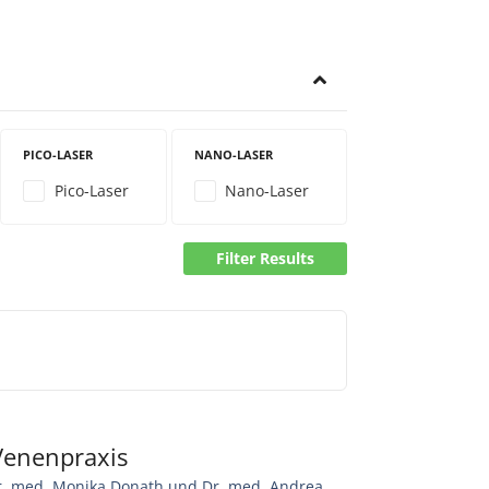
PICO-LASER
NANO-LASER
Pico-Laser
Nano-Laser
Filter Results
 Venenpraxis
Dr. med. Monika Donath und Dr. med. Andrea