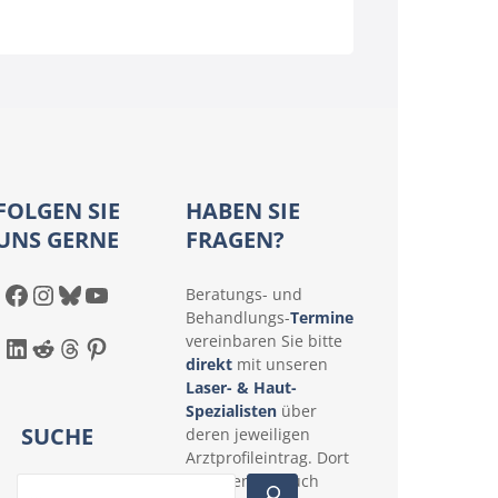
D)
Österreich (AT)
Schweiz (CH)
FOLGEN SIE
HABEN SIE
UNS GERNE
FRAGEN?
Facebook
Instagram
Bluesky
YouTube
Beratungs- und
Behandlungs-
Termine
LinkedIn
Reddit
Threads
Pinterest
vereinbaren Sie bitte
direkt
mit unseren
Laser- & Haut-
Spezialisten
über
SUCHE
deren jeweiligen
Arztprofileintrag. Dort
erfahren Sie auch
S