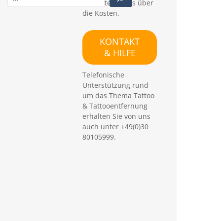
konkrete Details über
u
die Kosten.
c
h
e
KONTAKT
n
& HILFE
Telefonische
Unterstützung rund
um das Thema Tattoo
& Tattooentfernung
erhalten Sie von uns
auch unter +49(0)30
80105999.