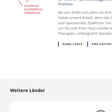
Hradiska
Bei uns dreht sich alles um Ihr
lieben unsere Arbeit, denn die 
und spannendes Spektrum. Daru
um Sie und Ihrer Haut zuliebe k
Therapien umfangreich beraten
NANO-LASER
PMU-ENTFE
P
o
Weitere Länder
s
t