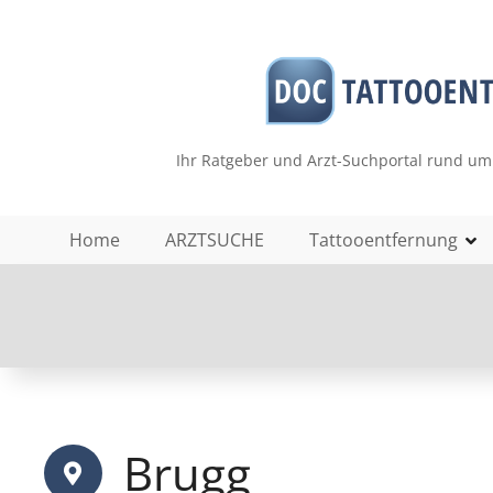
Z
u
m
I
n
h
Ihr Ratgeber und Arzt-Suchportal rund um
a
l
t
Home
ARZTSUCHE
Tattooentfernung
s
p
r
i
n
g
e
n
Brugg