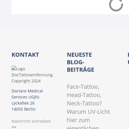
s
Dänemark (DK)
Deutschland (
N
a
v
i
KONTAKT
NEUESTE
g
BLOG-
BEITRÄGE
a
t
Face-Tattoo,
Doctare Medical
Head-Tattoo,
i
Services UG(h)
Neck-Tattoo?
Lyckallee 26
o
14055 Berlin
Warum UV-Licht
hier zum
n
Nachricht schreiben
eigentlichen
>>