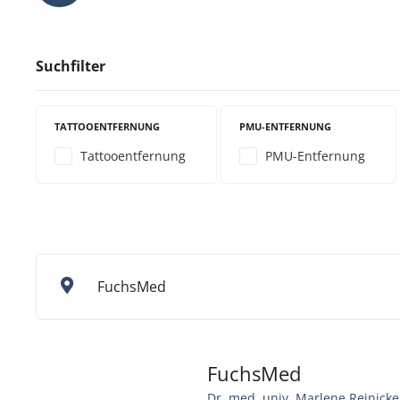
Suchfilter
TATTOOENTFERNUNG
PMU-ENTFERNUNG
Tattooentfernung
PMU-Entfernung
FuchsMed
FuchsMed
Dr. med. univ. Marlene Reinicke