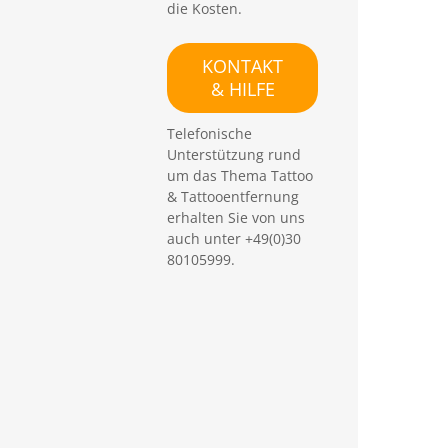
die Kosten.
c
h
e
KONTAKT
n
& HILFE
Telefonische
Unterstützung rund
um das Thema Tattoo
& Tattooentfernung
erhalten Sie von uns
auch unter +49(0)30
80105999.