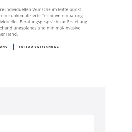
re individuellen Wünsche im Mittelpunkt
ir eine unkomplizierte Terminvereinbarung
ividuelles Beratungsgespräch zur Erstellung
Behandlungsplanes und minimal-invasive
cher Hand.
NUNG
TATTOO-ENTFERNUNG
D)
Österreich (AT)
Schweiz (CH)