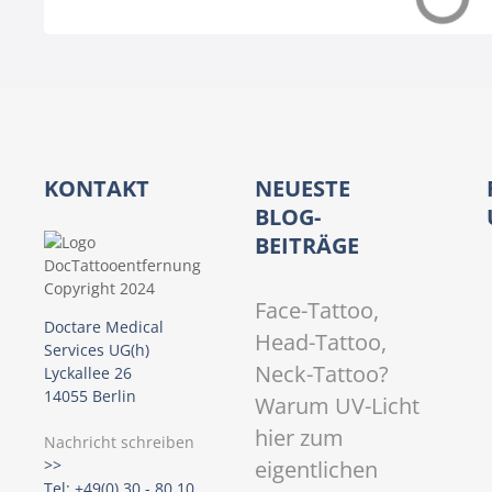
N
a
v
i
KONTAKT
NEUESTE
g
BLOG-
BEITRÄGE
a
t
Face-Tattoo,
Doctare Medical
Head-Tattoo,
i
Services UG(h)
Neck-Tattoo?
Lyckallee 26
o
14055 Berlin
Warum UV-Licht
hier zum
n
Nachricht schreiben
eigentlichen
>>
Tel: +49(0) 30 - 80 10