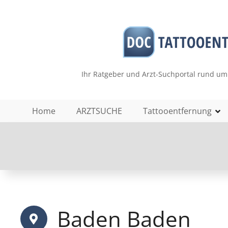
Z
u
m
I
n
h
Ihr Ratgeber und Arzt-Suchportal rund um
a
l
t
Home
ARZTSUCHE
Tattooentfernung
s
p
r
i
n
g
e
n
Baden Baden