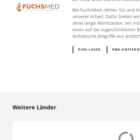
Bei FuchsMed stehen Sie und Ih
unserer Arbeit. Dafür bieten w
ohne lange Wartezeiten, ein ind
eines auf Sie zugeschnittenen 
ästhetische Eingriffe aus ärztli
PICO-LASER
PMU-ENTFER
P
o
Weitere Länder
s
t
s
Dänemark (DK)
Deutschland (