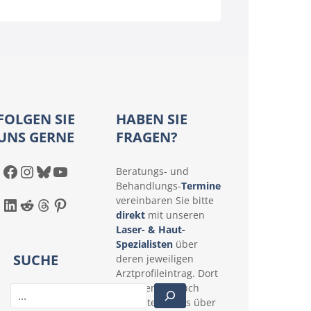
FOLGEN SIE
HABEN SIE
UNS GERNE
FRAGEN?
Facebook
Instagram
Bluesky
YouTube
Beratungs- und
Behandlungs-
Termine
LinkedIn
Reddit
Threads
Pinterest
vereinbaren Sie bitte
direkt
mit unseren
Laser- & Haut-
Spezialisten
über
SUCHE
deren jeweiligen
Arztprofileintrag. Dort
erfahren Sie auch
S
konkrete Details über
u