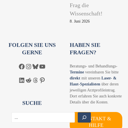
Frag die
Wissenschaft!
8. Juni 2026
FOLGEN SIE UNS
HABEN SIE
GERNE
FRAGEN?
Facebook
Instagram
Bluesky
YouTube
Beratungs- und Behandlungs-
Termine
vereinbaren Sie bitte
direkt
mit unseren
Laser- &
LinkedIn
Reddit
Threads
Pinterest
Haut-Spezialisten
über deren
jeweiligen Arztprofileintrag.
Dort erfahren Sie auch konkrete
SUCHE
Details über die Kosten.
S
KONTAKT &
u
HILFE
c