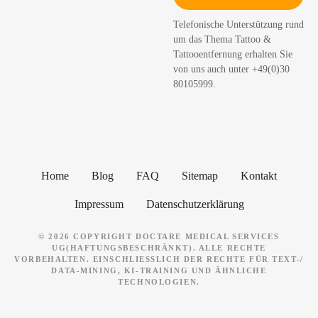
h
Telefonische Unterstützung rund
e
um das Thema Tattoo &
n
Tattooentfernung erhalten Sie
von uns auch unter +49(0)30
80105999.
Home
Blog
FAQ
Sitemap
Kontakt
Impressum
Datenschutzerklärung
© 2026 COPYRIGHT DOCTARE MEDICAL SERVICES
UG(HAFTUNGSBESCHRÄNKT). ALLE RECHTE
VORBEHALTEN. EINSCHLIESSLICH DER RECHTE FÜR TEXT-/ D
ATA-MINING, KI-TRAINING UND ÄHNLICHE T
ECHNOLOGIEN.