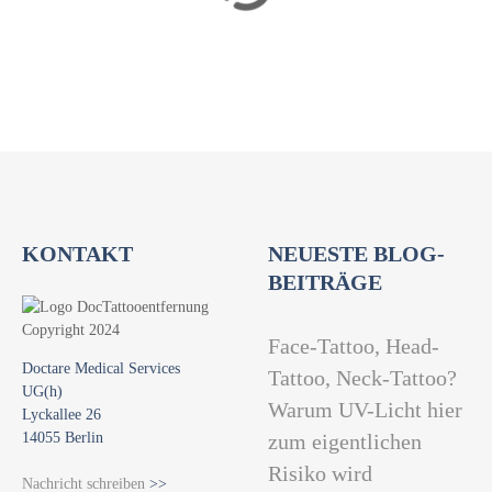
a
t
i
o
n
KONTAKT
NEUESTE BLOG-
BEITRÄGE
Face-Tattoo, Head-
Doctare Medical Services
Tattoo, Neck-Tattoo?
UG(h)
Warum UV-Licht hier
Lyckallee 26
14055 Berlin
zum eigentlichen
Risiko wird
Nachricht schreiben
>>