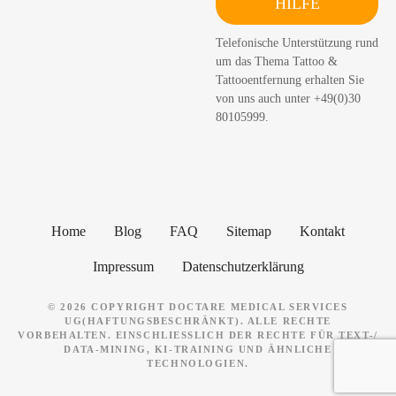
HILFE
c
h
Telefonische Unterstützung rund
e
um das Thema Tattoo &
n
Tattooentfernung erhalten Sie
von uns auch unter +49(0)30
80105999.
Home
Blog
FAQ
Sitemap
Kontakt
Impressum
Datenschutzerklärung
© 2026 COPYRIGHT DOCTARE MEDICAL SERVICES
UG(HAFTUNGSBESCHRÄNKT). ALLE RECHTE
VORBEHALTEN. EINSCHLIESSLICH DER RECHTE FÜR TEXT-/ D
ATA-MINING, KI-TRAINING UND ÄHNLICHE T
ECHNOLOGIEN.