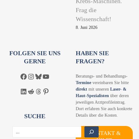
Krebs-Maschinen.
Frag die
Wissenschaft!
8. Juni 2026
FOLGEN SIE UNS
HABEN SIE
GERNE
FRAGEN?
Facebook
Instagram
Bluesky
YouTube
Beratungs- und Behandlungs-
Termine
vereinbaren Sie bitte
direkt
mit unseren
Laser- &
LinkedIn
Reddit
Threads
Pinterest
Haut-Spezialisten
über deren
jeweiligen Arztprofileintrag.
Dort erfahren Sie auch konkrete
SUCHE
Details über die Kosten.
S
KONTAKT &
u