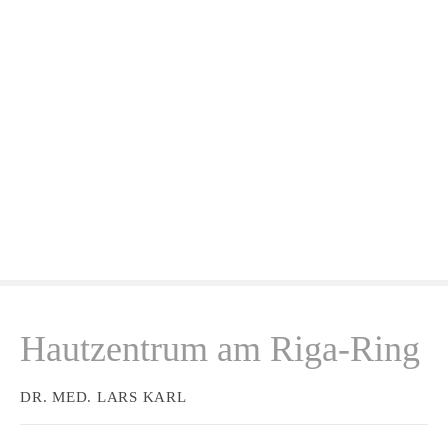
Z
u
m
I
n
h
a
l
t
s
p
r
i
n
Hautzentrum am Riga-Ring
g
e
n
DR. MED. LARS KARL