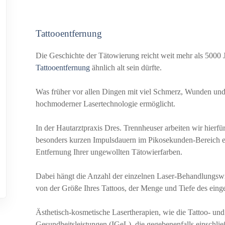
Tattooentfernung
Die Geschichte der Tätowierung reicht weit mehr als 5000
Tattooentfernung
ähnlich alt sein dürfte.
Was früher vor allen Dingen mit viel Schmerz, Wunden und
hochmoderner Lasertechnologie ermöglicht.
In der Hautarztpraxis Dres. Trennheuser arbeiten wir hier
besonders kurzen Impulsdauern im Pikosekunden-Bereich er
Entfernung Ihrer ungewollten Tätowierfarben.
Dabei hängt die Anzahl der einzelnen Laser-Behandlungswi
von der Größe Ihres Tattoos, der Menge und Tiefe des einge
Ästhetisch-kosmetische Lasertherapien, wie die Tattoo- un
Gesundheitsleistungen (IGeL), die gegebenenfalls einschlie