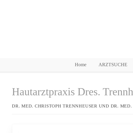
Z
u
m
I
n
h
a
l
t
Home
ARZTSUCHE
s
p
r
Hautarztpraxis Dres. Trenn
i
n
g
DR. MED. CHRISTOPH TRENNHEUSER UND DR. MED
e
n