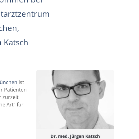
tarztzentrum
chen,
n Katsch
München
ist
r Patienten
 zurzeit
he Art“ für