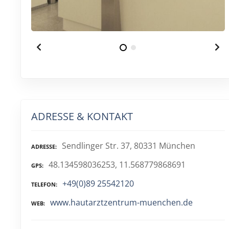
ADRESSE & KONTAKT
Sendlinger Str. 37, 80331 München
ADRESSE
48.134598036253, 11.568779868691
GPS
+49(0)89 25542120
TELEFON
www.hautarztzentrum-muenchen.de
WEB