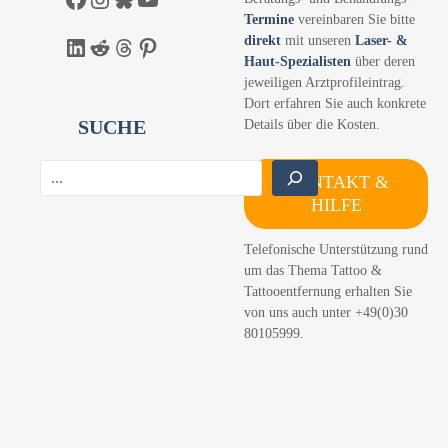
Termine
vereinbaren Sie bitte
direkt
mit unseren
Laser- &
LinkedIn
Reddit
Threads
Pinterest
Haut-Spezialisten
über deren
jeweiligen Arztprofileintrag.
Dort erfahren Sie auch konkrete
SUCHE
Details über die Kosten.
S
KONTAKT &
u
HILFE
c
h
Telefonische Unterstützung rund
e
um das Thema Tattoo &
n
Tattooentfernung erhalten Sie
von uns auch unter +49(0)30
80105999.