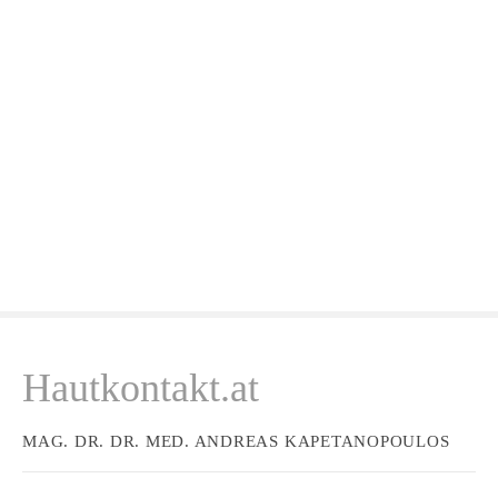
Z
u
m
I
n
h
a
l
t
s
p
r
i
n
Hautkontakt.at
g
e
n
MAG. DR. DR. MED. ANDREAS KAPETANOPOULOS