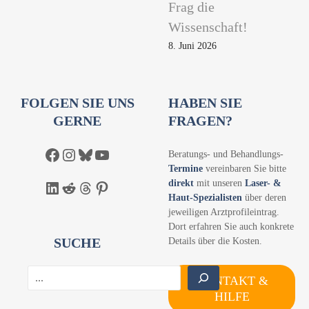
Frag die
Wissenschaft!
8. Juni 2026
FOLGEN SIE UNS
HABEN SIE
GERNE
FRAGEN?
Facebook
Instagram
Bluesky
YouTube
Beratungs- und Behandlungs-
Termine
vereinbaren Sie bitte
direkt
mit unseren
Laser- &
LinkedIn
Reddit
Threads
Pinterest
Haut-Spezialisten
über deren
jeweiligen Arztprofileintrag.
Dort erfahren Sie auch konkrete
SUCHE
Details über die Kosten.
S
KONTAKT &
u
HILFE
c