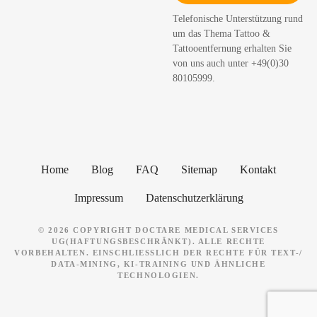
h
Telefonische Unterstützung rund
e
um das Thema Tattoo &
n
Tattooentfernung erhalten Sie
von uns auch unter +49(0)30
80105999.
Home
Blog
FAQ
Sitemap
Kontakt
Impressum
Datenschutzerklärung
© 2026 COPYRIGHT DOCTARE MEDICAL SERVICES
UG(HAFTUNGSBESCHRÄNKT). ALLE RECHTE
VORBEHALTEN. EINSCHLIESSLICH DER RECHTE FÜR TEXT-/ D
ATA-MINING, KI-TRAINING UND ÄHNLICHE T
ECHNOLOGIEN.