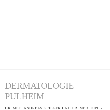
Z
u
m
I
n
h
a
l
t
s
p
r
i
n
DERMATOLOGIE
g
e
PULHEIM
n
DR. MED. ANDREAS KRIEGER UND DR. MED. DIPL.-