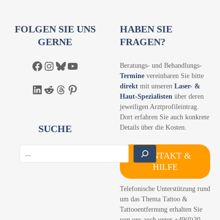
FOLGEN SIE UNS
HABEN SIE
GERNE
FRAGEN?
Facebook
Instagram
Bluesky
YouTube
Beratungs- und Behandlungs-
Termine
vereinbaren Sie bitte
direkt
mit unseren
Laser- &
LinkedIn
Reddit
Threads
Pinterest
Haut-Spezialisten
über deren
jeweiligen Arztprofileintrag.
Dort erfahren Sie auch konkrete
SUCHE
Details über die Kosten.
S
KONTAKT &
u
HILFE
c
h
Telefonische Unterstützung rund
e
um das Thema Tattoo &
n
Tattooentfernung erhalten Sie
von uns auch unter +49(0)30