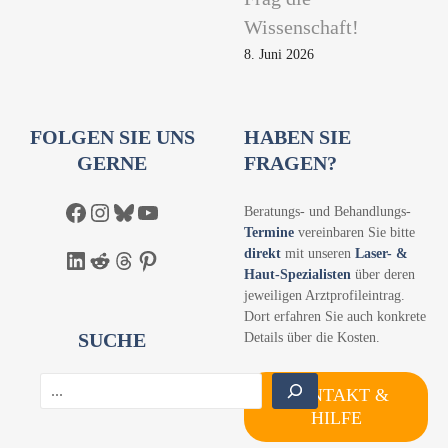
Wissenschaft!
8. Juni 2026
FOLGEN SIE UNS
HABEN SIE
GERNE
FRAGEN?
Facebook
Instagram
Bluesky
YouTube
Beratungs- und Behandlungs-
Termine
vereinbaren Sie bitte
direkt
mit unseren
Laser- &
LinkedIn
Reddit
Threads
Pinterest
Haut-Spezialisten
über deren
jeweiligen Arztprofileintrag.
Dort erfahren Sie auch konkrete
SUCHE
Details über die Kosten.
S
KONTAKT &
u
HILFE
c
h