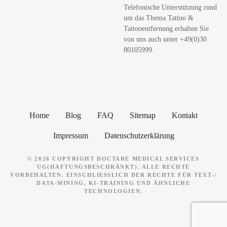
Telefonische Unterstützung rund
e
um das Thema Tattoo &
n
Tattooentfernung erhalten Sie
von uns auch unter +49(0)30
80105999.
Home
Blog
FAQ
Sitemap
Kontakt
Impressum
Datenschutzerklärung
© 2026 COPYRIGHT DOCTARE MEDICAL SERVICES
UG(HAFTUNGSBESCHRÄNKT). ALLE RECHTE
VORBEHALTEN. EINSCHLIESSLICH DER RECHTE FÜR TEXT-/ D
ATA-MINING, KI-TRAINING UND ÄHNLICHE T
ECHNOLOGIEN.