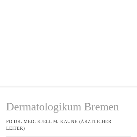
Z
u
m
I
n
h
a
l
t
s
p
r
i
n
Dermatologikum Bremen
g
e
n
PD DR. MED. KJELL M. KAUNE (ÄRZTLICHER
LEITER)