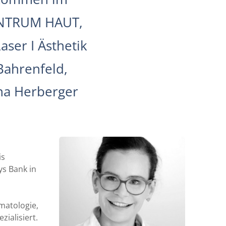
NTRUM HAUT,
aser I Ästhetik
ahrenfeld,
na Herberger
is
ys Bank in
rmatologie,
ialisiert.