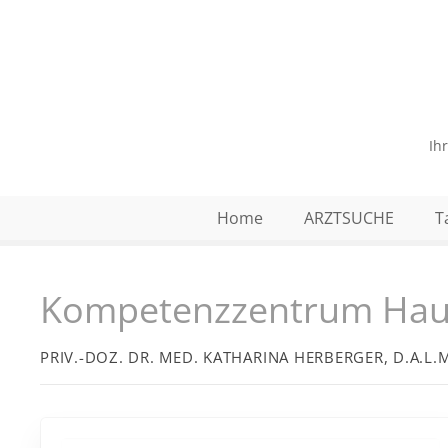
Z
u
m
I
n
h
Ih
a
l
t
Home
ARZTSUCHE
T
s
p
r
Kompetenzzentrum Hau
i
n
g
PRIV.-DOZ. DR. MED. KATHARINA HERBERGER, D.A.L.M
e
n