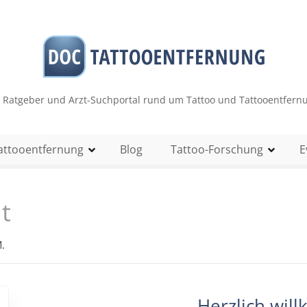
r Ratgeber und Arzt-Suchportal rund um Tattoo und Tattooentfern
attooentfernung
Blog
Tattoo-Forschung
E
t
.
Herzlich wil