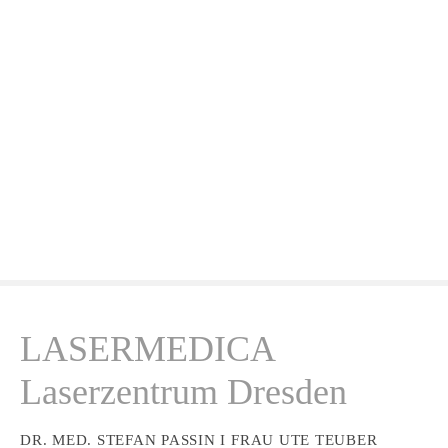
Z
u
m
I
n
h
a
l
t
s
p
r
i
n
LASERMEDICA
g
e
Laserzentrum Dresden
n
DR. MED. STEFAN PASSIN I FRAU UTE TEUBER