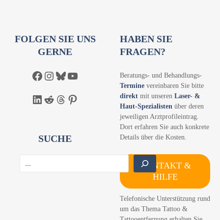
FOLGEN SIE UNS
HABEN SIE
GERNE
FRAGEN?
Facebook
Instagram
Bluesky
YouTube
Beratungs- und Behandlungs-
Termine
vereinbaren Sie bitte
direkt
mit unseren
Laser- &
LinkedIn
Reddit
Threads
Pinterest
Haut-Spezialisten
über deren
jeweiligen Arztprofileintrag.
Dort erfahren Sie auch konkrete
SUCHE
Details über die Kosten.
S
KONTAKT &
u
HILFE
c
h
Telefonische Unterstützung rund
e
um das Thema Tattoo &
n
Tattooentfernung erhalten Sie