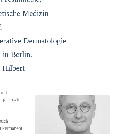
etische Medizin
d
perative Dermatologie
n Berlin,
 Hilbert
 mit
 plastisch-
 auch
nd Permanent