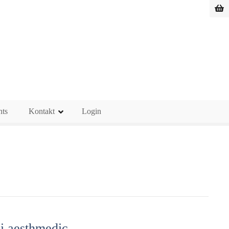
nts
Kontakt
Login
 aesthmedic,