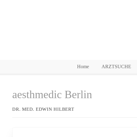
Z
u
m
I
n
h
a
l
t
Home
ARZTSUCHE
s
p
r
aesthmedic Berlin
i
n
g
DR. MED. EDWIN HILBERT
e
n