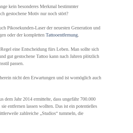
lange kein besonderes Merkmal bestimmter
ch gestochene Motiv nur noch stört?
auch Pikosekunden-Laser der neuesten Generation und
ngen oder der kompletten
Tattooentfernung
.
 Regel eine Entscheidung fürs Leben. Man sollte sich
 und gut gestochene Tattoo kann nach Jahren plötzlich
sstil passen.
nherein nicht den Erwartungen und ist womöglich auch
s dem Jahr 2014 ermittelte, dass ungefähr 700.000
e entfernen lassen wollten. Das ist ein potentielles
ttlerweile zahlreiche „Studios“ tummeln, die