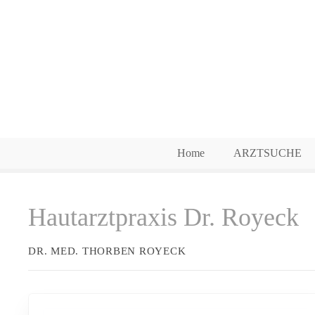
Z
u
m
I
n
h
a
l
t
Home
ARZTSUCHE
s
p
r
Hautarztpraxis Dr. Royeck
i
n
g
DR. MED. THORBEN ROYECK
e
n