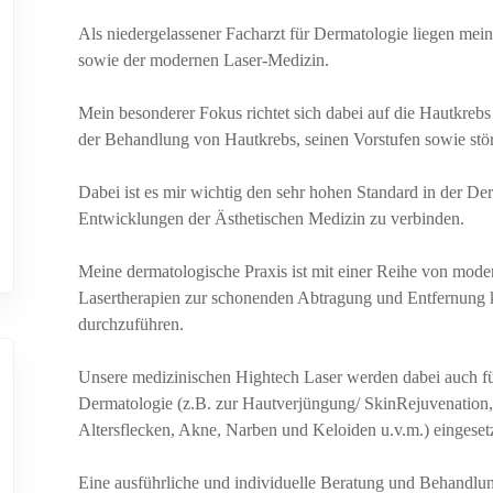
Als niedergelassener Facharzt für Dermatologie liegen mei
sowie der modernen Laser-Medizin.
Mein besonderer Fokus richtet sich dabei auf die Hautkreb
der Behandlung von Hautkrebs, seinen Vorstufen sowie stö
Dabei ist es mir wichtig den sehr hohen Standard in der De
Entwicklungen der Ästhetischen Medizin zu verbinden.
Meine dermatologische Praxis ist mit einer Reihe von mod
Lasertherapien zur schonenden Abtragung und Entfernung k
durchzuführen.
Unsere medizinischen Hightech Laser werden dabei auch für
Dermatologie (z.B. zur Hautverjüngung/ SkinRejuvenation
Altersflecken, Akne, Narben und Keloiden u.v.m.) eingesetz
Eine ausführliche und individuelle Beratung und Behand