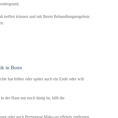
Vordergrund.
gfalt treffen können und mit Ihrem Behandlungsergebnis
en.
nik in Bonn
te hat früher oder später auch ein Ende oder will
 der Haut nur noch lästig ist, hilft die
ng oder auch Permanent Make-up effektiv entfernen,