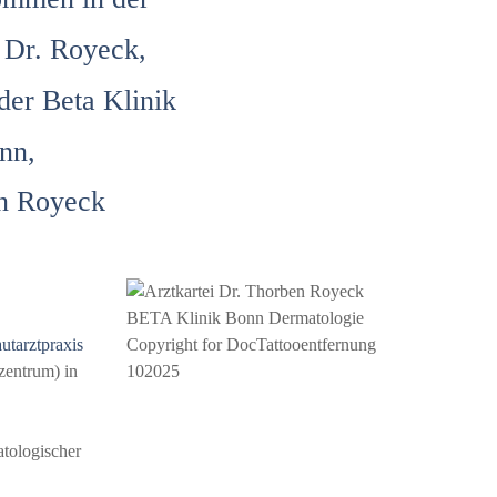
 Dr. Royeck,
der Beta Klinik
nn,
n Royeck
utarztpraxis
zentrum) in
tologischer