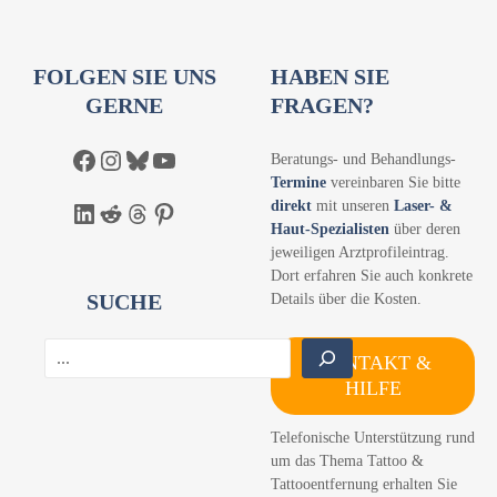
FOLGEN SIE UNS
HABEN SIE
GERNE
FRAGEN?
Facebook
Instagram
Bluesky
YouTube
Beratungs- und Behandlungs-
Termine
vereinbaren Sie bitte
direkt
mit unseren
Laser- &
LinkedIn
Reddit
Threads
Pinterest
Haut-Spezialisten
über deren
jeweiligen Arztprofileintrag.
Dort erfahren Sie auch konkrete
SUCHE
Details über die Kosten.
S
KONTAKT &
u
HILFE
c
h
Telefonische Unterstützung rund
e
um das Thema Tattoo &
n
Tattooentfernung erhalten Sie