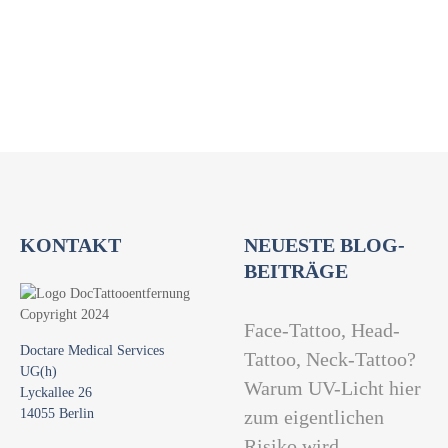
n
-
n
g
N
g
A
a
e
n
v
s
n
i
i
c
g
h
KONTAKT
NEUESTE BLOG-
a
BEITRÄGE
t
t
e
Face-Tattoo, Head-
n
i
Doctare Medical Services
Tattoo, Neck-Tattoo?
-
UG(h)
o
Warum UV-Licht hier
Lyckallee 26
N
14055 Berlin
zum eigentlichen
n
a
Risiko wird