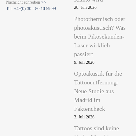
Nachricht schreiben
>>
v
20. Juli 2026
Tel: +49(0) 30 - 80 10 59 99
i
Photothermisch oder
g
photoakustisch? Was
beim Pikosekunden-
a
Laser wirklich
t
passiert
i
9. Juli 2026
o
Optoakustik für die
n
Tattooentfernung:
Neue Studie aus
Madrid im
Faktencheck
3. Juli 2026
Tattoos sind keine