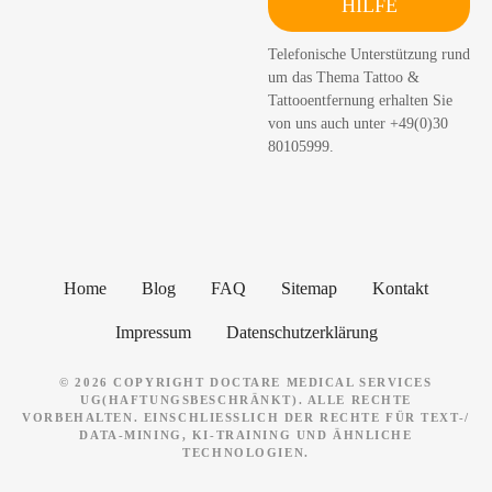
HILFE
c
h
Telefonische Unterstützung rund
e
um das Thema Tattoo &
n
Tattooentfernung erhalten Sie
von uns auch unter +49(0)30
80105999.
Home
Blog
FAQ
Sitemap
Kontakt
Impressum
Datenschutzerklärung
© 2026 COPYRIGHT DOCTARE MEDICAL SERVICES
UG(HAFTUNGSBESCHRÄNKT). ALLE RECHTE
VORBEHALTEN. EINSCHLIESSLICH DER RECHTE FÜR TEXT-/ D
ATA-MINING, KI-TRAINING UND ÄHNLICHE T
ECHNOLOGIEN.