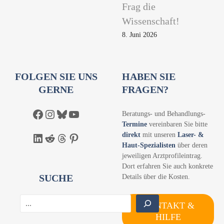
Frag die
Wissenschaft!
8. Juni 2026
FOLGEN SIE UNS
HABEN SIE
GERNE
FRAGEN?
Facebook
Instagram
Bluesky
YouTube
Beratungs- und Behandlungs-
Termine
vereinbaren Sie bitte
direkt
mit unseren
Laser- &
LinkedIn
Reddit
Threads
Pinterest
Haut-Spezialisten
über deren
jeweiligen Arztprofileintrag.
Dort erfahren Sie auch konkrete
SUCHE
Details über die Kosten.
S
KONTAKT &
u
HILFE
c