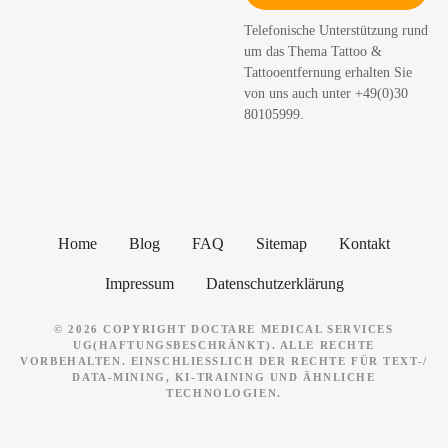
h
Telefonische Unterstützung rund
e
um das Thema Tattoo &
n
Tattooentfernung erhalten Sie
von uns auch unter +49(0)30
80105999.
Home
Blog
FAQ
Sitemap
Kontakt
Impressum
Datenschutzerklärung
© 2026 COPYRIGHT DOCTARE MEDICAL SERVICES
UG(HAFTUNGSBESCHRÄNKT). ALLE RECHTE
VORBEHALTEN. EINSCHLIESSLICH DER RECHTE FÜR TEXT-/ D
ATA-MINING, KI-TRAINING UND ÄHNLICHE T
ECHNOLOGIEN.