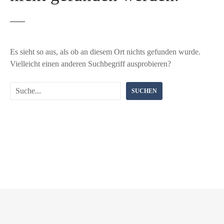
Es sieht so aus, als ob an diesem Ort nichts gefunden wurde.
Vielleicht einen anderen Suchbegriff ausprobieren?
S
SUCHEN
u
c
h
e
n