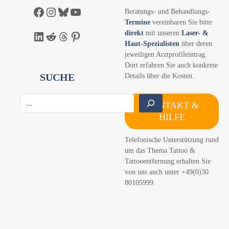
Facebook
Instagram
Bluesky
YouTube
Beratungs- und Behandlungs-
Termine
vereinbaren Sie bitte
direkt
mit unseren
Laser- &
LinkedIn
Reddit
Threads
Pinterest
Haut-Spezialisten
über deren
jeweiligen Arztprofileintrag.
Dort erfahren Sie auch konkrete
SUCHE
Details über die Kosten.
S
KONTAKT &
u
HILFE
c
h
Telefonische Unterstützung rund
e
um das Thema Tattoo &
n
Tattooentfernung erhalten Sie
von uns auch unter +49(0)30
80105999.