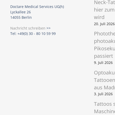
Neck-Ta
Doctare Medical Services UG(h)
hier zum
Lyckallee 26
wird
14055 Berlin
20. Juli 2026
Nachricht schreiben
>>
Phototh
Tel: +49(0) 30 - 80 10 59 99
photoak
Pikoseku
passiert
9. Juli 2026
Optoakus
Tattooen
aus Madr
3. Juli 2026
Tattoos 
Maschine