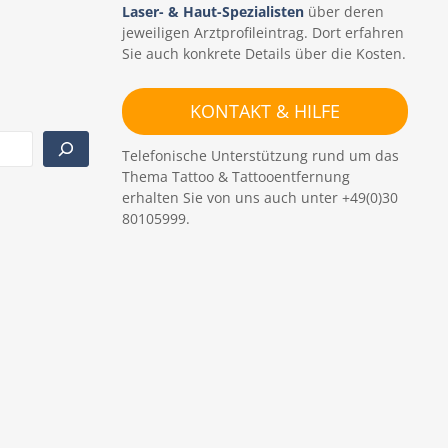
Laser- & Haut-Spezialisten
über deren
g
jeweiligen Arztprofileintrag. Dort erfahren
a
Sie auch konkrete Details über die Kosten.
t
KONTAKT & HILFE
i
o
Telefonische Unterstützung rund um das
Thema Tattoo & Tattooentfernung
n
erhalten Sie von uns auch unter +49(0)30
80105999.