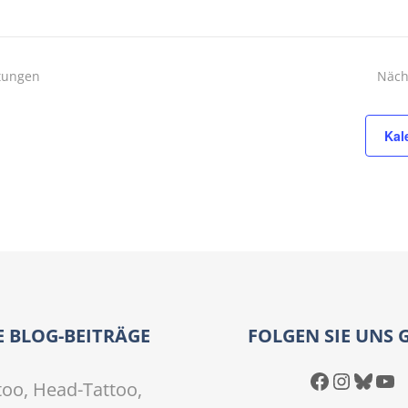
tungen
Näch
Kal
E BLOG-BEITRÄGE
FOLGEN SIE UNS 
Facebook
Instagram
Bluesky
YouTube
too, Head-Tattoo,