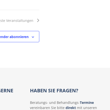
A
a
n
v
s
ste
Veranstaltungen
i
i
c
ender abonnieren
g
h
a
t
t
e
n
i
-
o
N
n
GERNE
HABEN SIE FRAGEN?
a
v
Beratungs- und Behandlungs-
Termine
i
vereinbaren Sie bitte
direkt
mit unseren