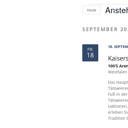
V
Anste
Heute
e
D
a
SEPTEMBER 20
r
t
u
a
m
18. SEPTE
FR.
w
n
18
Kaiser
ä
s
100‘5 Are
h
Westfalen
l
t
e
Das Haupt
n
Tätowiere
a
.
Fuß in der
Tätowieren
l
Lektionen,
t
erleben S
Tradition 
u