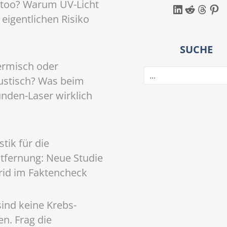
ttoo? Warum UV-Licht
LinkedIn
Reddit
Threads
Pinterest
 eigentlichen Risiko
SUCHE
ermisch oder
S
ustisch? Was beim
u
c
nden-Laser wirklich
h
e
n
tik für die
tfernung: Neue Studie
id im Faktencheck
sind keine Krebs-
n. Frag die